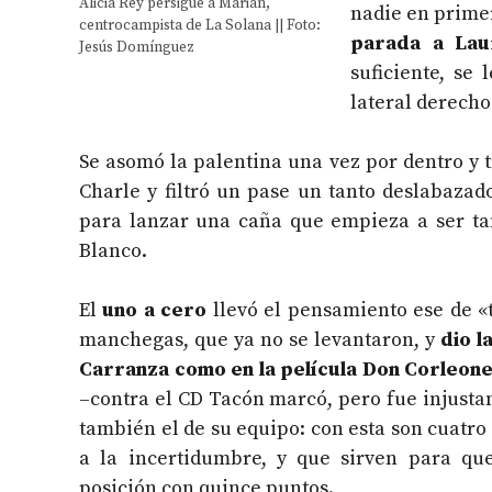
Alicia Rey persigue a Marian,
nadie en primer
centrocampista de La Solana || Foto:
parada a
Lau
Jesús Domínguez
suficiente, se
lateral derecho
Se asomó la palentina una vez por dentro y tr
Charle y filtró un pase un tanto deslabazado
para lanzar una caña que empieza a ser ta
Blanco.
El
uno a cero
llevó el pensamiento ese de «t
manchegas, que ya no se levantaron, y
dio l
Carranza como en la película Don Corleon
–contra el CD Tacón marcó, pero fue injust
también el de su equipo: con esta son cuatro
a la incertidumbre, y que sirven para que
posición con quince puntos.