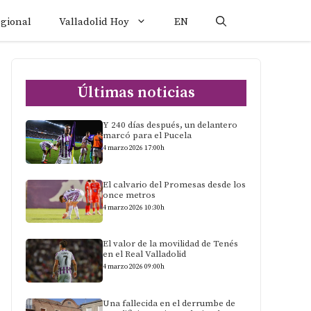
egional
Valladolid Hoy
EN
Últimas noticias
Y 240 días después, un delantero
marcó para el Pucela
4 marzo 2026 17:00h
El calvario del Promesas desde los
once metros
4 marzo 2026 10:30h
El valor de la movilidad de Tenés
en el Real Valladolid
4 marzo 2026 09:00h
Una fallecida en el derrumbe de