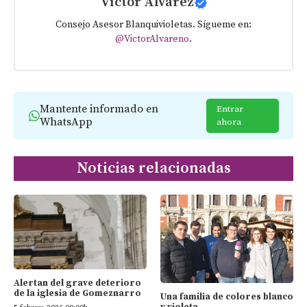
Víctor Álvarez
Consejo Asesor Blanquivioletas. Sígueme en:
@VictorAlvareno
.
Mantente informado en
Entrar
WhatsApp
ahora
Noticias relacionadas
Alertan del grave deterioro
de la iglesia de Gomeznarro
Una familia de colores blanco
y violeta