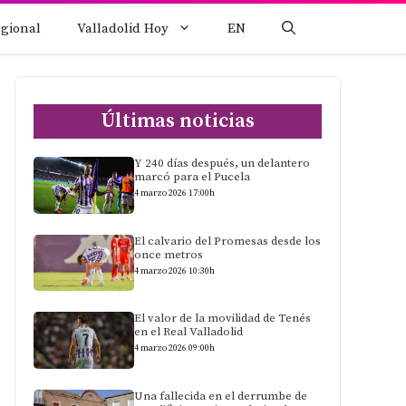
egional
Valladolid Hoy
EN
Últimas noticias
Y 240 días después, un delantero
marcó para el Pucela
4 marzo 2026 17:00h
El calvario del Promesas desde los
once metros
4 marzo 2026 10:30h
El valor de la movilidad de Tenés
en el Real Valladolid
4 marzo 2026 09:00h
Una fallecida en el derrumbe de