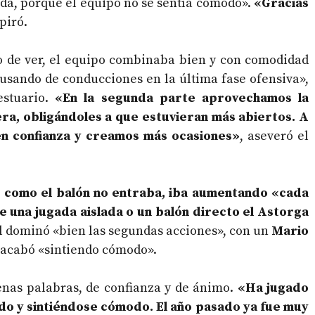
iada, porque el equipo no se sentía cómodo».
«Gracias
spiró.
do de ver, el equipo combinaba bien y con comodidad
busando de conducciones en la última fase ofensiva»,
estuario.
«En la segunda parte aprovechamos la
uera, obligándoles a que estuvieran más abiertos. A
 en confianza y creamos más ocasiones»
, aseveró el
,
como el balón no entraba, iba aumentando «cada
e una jugada aislada o un balón directo el Astorga
lial dominó «bien las segundas acciones», con un
Mario
e acabó «sintiendo cómodo».
enas palabras, de confianza y de ánimo.
«Ha jugado
ndo y sintiéndose cómodo. El año pasado ya fue muy