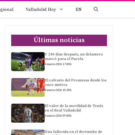
egional
Valladolid Hoy
EN
Últimas noticias
Y 240 días después, un delantero
marcó para el Pucela
4 marzo 2026 17:00h
El calvario del Promesas desde los
once metros
4 marzo 2026 10:30h
El valor de la movilidad de Tenés
en el Real Valladolid
4 marzo 2026 09:00h
Una fallecida en el derrumbe de