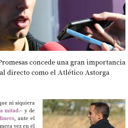
d Promesas concede una gran importancia
val directo como el Atlético Astorga
ue ni siquiera
a mitad
— y de
dinero
, ante el
mera vez en el