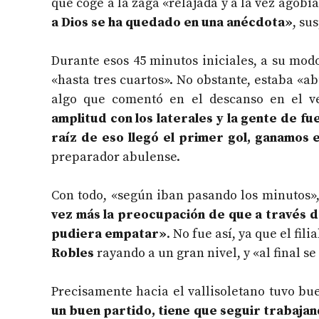
que coge a la zaga «relajada y a la vez agob
a Dios se ha quedado en una anécdota»
, su
Durante esos 45 minutos iniciales, a su mo
«hasta tres cuartos». No obstante, estaba «a
algo que comentó en el descanso en el v
amplitud con los laterales y la gente de f
raíz de eso llegó el primer gol, ganamos
preparador abulense.
Con todo, «según iban pasando los minutos»
vez más la preocupación de que a través d
pudiera empatar»
. No fue así, ya que el fi
Robles
rayando a un gran nivel, y «al final s
Precisamente hacia el vallisoletano tuvo bu
un buen partido, tiene que seguir trabaja