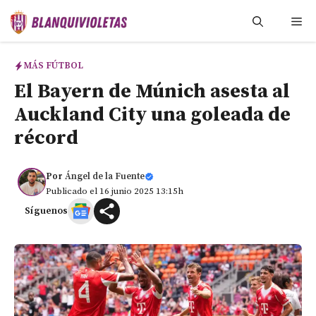
Saltar
Me
al
contenido
MÁS FÚTBOL
El Bayern de Múnich asesta al
Auckland City una goleada de
récord
Por
Ángel de la Fuente
Publicado el 16 junio 2025 13:15h
Síguenos