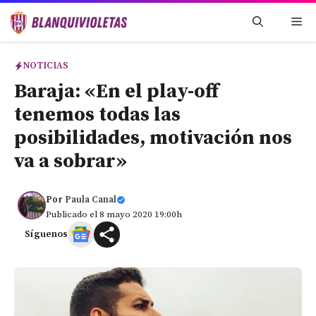
Saltar
Me
al
contenido
NOTICIAS
Baraja: «En el play-off
tenemos todas las
posibilidades, motivación nos
va a sobrar»
Por
Paula Canal
Publicado el 8 mayo 2020 19:00h
Síguenos