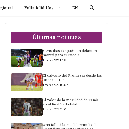
egional
Valladolid Hoy
EN
Últimas noticias
Y 240 días después, un delantero
marcó para el Pucela
4 marzo 2026 17:00h
El calvario del Promesas desde los
once metros
4 marzo 2026 10:30h
El valor de la movilidad de Tenés
en el Real Valladolid
4 marzo 2026 09:00h
Una fallecida en el derrumbe de
un edificio en Siete Iglesias de