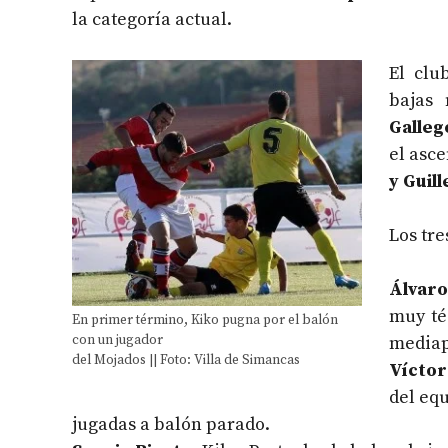
la categoría actual.
El clu
bajas 
Galleg
el asc
y Guill
Los tre
Álvaro
muy té
En primer término, Kiko pugna por el balón
con un jugador
mediap
del Mojados || Foto: Villa de Simancas
Víctor
del eq
jugadas a balón parado.