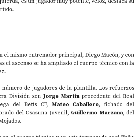
zquierda, es un jugador muy potente, veloz, destaca su
rtido.
on el mismo entrenador principal, Diego Macón, y con
as el ascenso se ha ampliado el cuerpo técnico con la
ez.
número de jugadores de la plantilla. Los refuerzos
era División son
Jorge Martín
procedente del Real
lega del Betis CF,
Mateo Caballero
, fichado del
porado del Osasuna Juvenil,
Guillermo Marzana
, del
 Mojados.