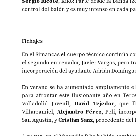
Sergio Ricote
, Kiko: Parte desde la banda i
control del balón y es muy intenso en cada pa
Fichajes
En el Simancas el cuerpo técnico continúa c
el segundo entrenador, Javier Vargas, pero tr
incorporación del ayudante Adrián Domíngu
En verano se ha aumentado ampliamente el 
para afrontar este ilusionante año en Terc
Valladolid Juvenil,
David Tejedor
, que l
Villarramiel,
Alejandro Pérez
, Peli, incor
San Agustín, y
Cristian Sanz
, procedente del