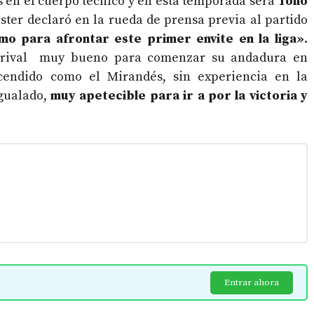
s en el cuerpo técnico y en esta temporada será
Toño
míster declaró en la rueda de prensa previa al partido
mo para afrontar este primer envite en la liga»
.
n rival muy bueno para comenzar su andadura en
cendido como el Mirandés, sin experiencia en la
igualado,
muy apetecible para ir a por la victoria y
Entrar ahora