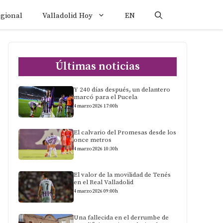
egional
Valladolid Hoy
EN
Últimas noticias
Y 240 días después, un delantero
marcó para el Pucela
4 marzo 2026 17:00h
El calvario del Promesas desde los
once metros
4 marzo 2026 10:30h
El valor de la movilidad de Tenés
en el Real Valladolid
4 marzo 2026 09:00h
Una fallecida en el derrumbe de