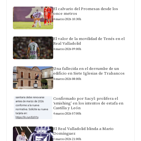
El calvario del Promesas desde los
once metros
4 marzo 2026 10:30h
El valor de la movilidad de Tenés en el
Real Valladolid
4 marzo 2026 09:00h
Una fallecida en el derrumbe de un
edificio en Siete Iglesias de Trabancos
4 marzo 2026 08:00h
Confirmado por Sacyl: prolifera el
‘smishing’ en los intentos de estafa en
Castilla y León
4 marzo 2026 07:00h
El Real Valladolid blinda a Mario
Domínguez
3 marzo 2026 21:00h