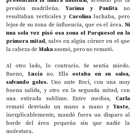
presentaba la finura habitual
, acosado por la
presión madrileña.
Yarima y Paulita
no
resultaban verticales y
Carolina
luchaba, pero
lejos de su zona de influencia, que es el área.
Ni
una sola vez pisó esa zona el Parquesol en la
primera mitad
, salvo en algún córner en el que
la cabeza de
Maka
asomó, pero no remató.
Al otro lado, lo contrario. Se sentía miedo.
Bueno,
Lucía
no. Ella
estaba en su salsa,
salvando goles.
Uno ante Roci, con una muy
buena salida, y otro en la segunda mitad, con
una estirada sublime. Entre medias,
Carla
remató desviado un mano a mano y
Yuste
,
inexplicablemente, mandó fuera un disparo al
borde del área pequeña sin que nadie la
molestara.