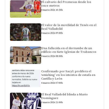
El calvario del Promesas desde los
once metros
4 marzo 2026 10:30h
El valor de la movilidad de Tenés en el
Real Valladolid
4 marzo 2026 09:00h
Una fallecida en el derrumbe de un
edificio en Siete Iglesias de Trabancos
4 marzo 2026 08:00h
Confirmado por Sacyl: prolifera el
‘smishing’ en los intentos de estafa en
Castilla y León
4 marzo 2026 07:00h
El Real Valladolid blinda a Mario
Domínguez
3 marzo 2026 21:00h