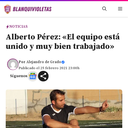
Saltar
Me
al
contenido
NOTICIAS
Alberto Pérez: «El equipo está
unido y muy bien trabajado»
Por
Alejandro de Grado
Publicado el 25 febrero 2021 23:00h
Síguenos