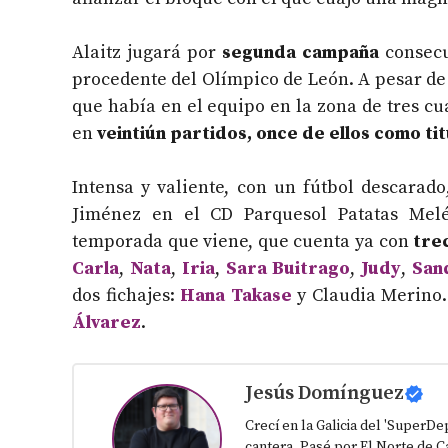
Alaitz jugará por
segunda campaña
consecu
procedente del Olímpico de León. A pesar de
que había en el equipo en la zona de tres c
en
veintiún partidos, once de ellos como tit
Intensa y valiente, con un fútbol descarad
Jiménez en el CD Parquesol Patatas Me
temporada que viene, que cuenta ya con
tre
Carla
,
Nata
,
Iria
,
Sara Buitrago
,
Judy
,
San
dos fichajes:
Hana Takase
y Claudia Merino. 
Álvarez
.
Jesús Domínguez
Crecí en la Galicia del 'SuperD
cantera. Pasé por El Norte de Ca