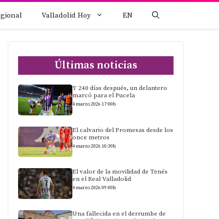
egional
Valladolid Hoy
EN
Últimas noticias
Y 240 días después, un delantero
marcó para el Pucela
4 marzo 2026 17:00h
El calvario del Promesas desde los
once metros
4 marzo 2026 10:30h
El valor de la movilidad de Tenés
en el Real Valladolid
4 marzo 2026 09:00h
Una fallecida en el derrumbe de