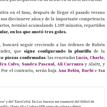
tiva en el Saso, después de llegar el pasado verano
 sus diecinueve años y de la importante competencia
uartos, terminó acumulando 1.109 minutos, repartidos
ular, en los que anotó tres goles
.
o, buscará seguir creciendo a las órdenes de Rubén
léndez, que
sigue configurando la plantilla
de la
ce piezas confirmadas
: las renovadas
Lucía
,
Charle
,
dra Calvo
,
Sandra Pascual
,
Ali Carranza
y Alaitz, y
Por el contrario, serán baja
Ana Belén
,
Barbi
e
Isa
epor' y del 'EuroCelta'. En Los Anexos me enamoré del fútbol de
stilla, Diario AS y Cadena SER antes de volver a dirigir