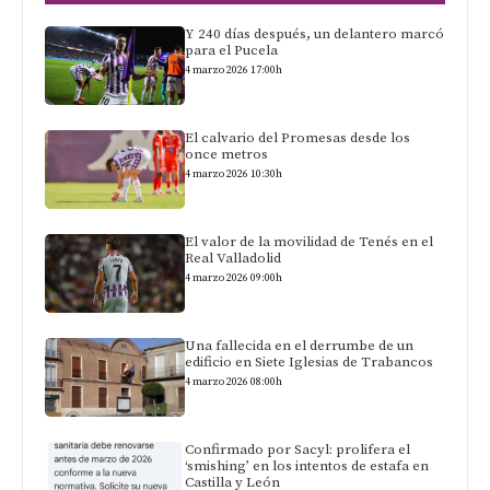
Y 240 días después, un delantero marcó
para el Pucela
4 marzo 2026 17:00h
El calvario del Promesas desde los
once metros
4 marzo 2026 10:30h
El valor de la movilidad de Tenés en el
Real Valladolid
4 marzo 2026 09:00h
Una fallecida en el derrumbe de un
edificio en Siete Iglesias de Trabancos
4 marzo 2026 08:00h
Confirmado por Sacyl: prolifera el
‘smishing’ en los intentos de estafa en
Castilla y León