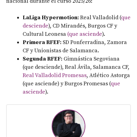
nacional durante el curso 2025/26:
LaLiga Hypermotion:
Real Valladolid (
que
desciende
), CD Mirandés, Burgos CF y
Cultural Leonesa
(que asciende
).
Primera RFEF:
SD Ponferradina, Zamora
CF y Unionistas de Salamanca.
Segunda RFEF:
Gimnástica Segoviana
(que desciende), Real Ávila, Salamanca CF,
Real Valladolid Promesas
, Atlético Astorga
(que asciende) y Burgos Promesas (
que
asciende
).