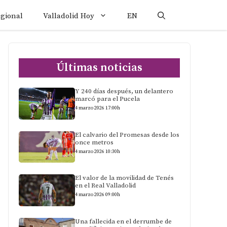
egional
Valladolid Hoy
EN
Últimas noticias
Y 240 días después, un delantero
marcó para el Pucela
4 marzo 2026 17:00h
El calvario del Promesas desde los
once metros
4 marzo 2026 10:30h
El valor de la movilidad de Tenés
en el Real Valladolid
4 marzo 2026 09:00h
Una fallecida en el derrumbe de