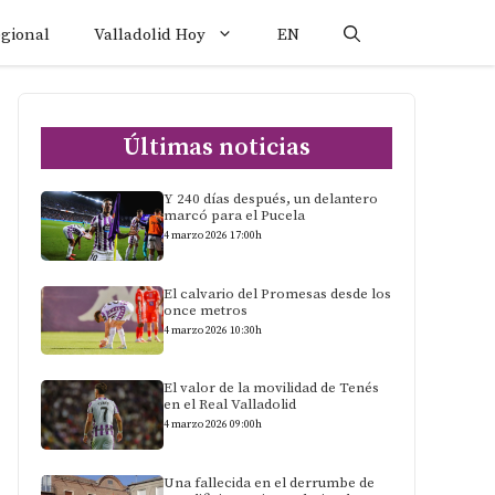
egional
Valladolid Hoy
EN
Últimas noticias
Y 240 días después, un delantero
marcó para el Pucela
4 marzo 2026 17:00h
El calvario del Promesas desde los
once metros
4 marzo 2026 10:30h
El valor de la movilidad de Tenés
en el Real Valladolid
4 marzo 2026 09:00h
Una fallecida en el derrumbe de