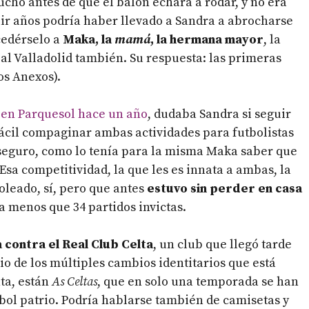
o antes de que el balón echara a rodar, y no era
r años podría haber llevado a Sandra a abrocharse
 cedérselo a
Maka, la
mamá
, la hermana mayor
, la
eal Valladolid también. Su respuesta: las primeras
os Anexos).
 en Parquesol hace un año
, dudaba Sandra si seguir
fácil compaginar ambas actividades para futbolistas
, seguro, como lo tenía para la misma Maka saber que
Esa competitividad, la que les es innata a ambas, la
oleado, sí, pero que antes
estuvo sin perder en casa
a menos que 34 partidos invictas.
a contra el Real Club Celta
, un club que llegó tarde
dio de los múltiples cambios identitarios que está
ta, están
As Celtas
, que en solo una temporada se han
tbol patrio. Podría hablarse también de camisetas y