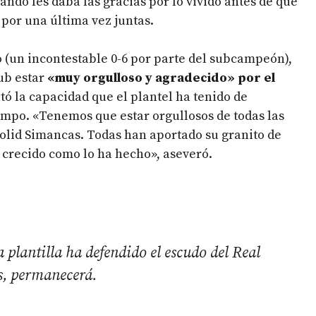
ando les daba las gracias por lo vivido antes de que
 por una última vez juntas.
o (un incontestable 0-6 por parte del subcampeón),
ub estar
«muy orgulloso y agradecido» por el
tó la capacidad que el plantel ha tenido de
empo. «Tenemos que estar orgullosos de todas las
olid Simancas. Todas han aportado su granito de
 crecido como lo ha hecho», aseveró.
a plantilla ha defendido el escudo del Real
as, permanecerá.