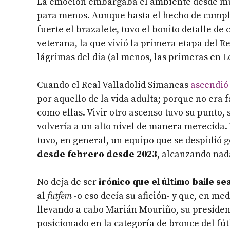
La emoción embargaba el ambiente desde much
para menos. Aunque hasta el hecho de cumpli
fuerte el brazalete, tuvo el bonito detalle de
veterana, la que vivió la primera etapa del R
lágrimas del día (al menos, las primeras en L
Cuando el Real Valladolid Simancas
ascendió
por aquello de la vida adulta; porque no era 
como ellas. Vivir otro ascenso tuvo su punto
volvería a un alto nivel de manera merecida. 
tuvo, en general, un equipo que se despidió g
desde febrero desde 2023
, alcanzando nad
No deja de ser
irónico que el último baile se
al
futfem
-o eso decía su afición- y que, en me
llevando a cabo Marián Mouriño, su presiden
posicionado en la categoría de bronce del fú