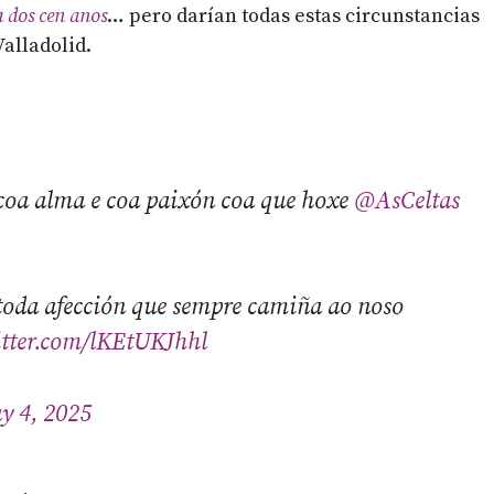
a dos cen anos
… pero darían todas estas circunstancias
Valladolid.
 coa alma e coa paixón coa que hoxe
@AsCeltas
 toda afección que sempre camiña ao noso
itter.com/lKEtUKJhhl
y 4, 2025