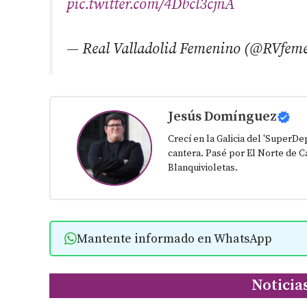
pic.twitter.com/4Dbcl3cjnA
— Real Valladolid Femenino (@RVfem
Jesús Domínguez
Crecí en la Galicia del 'SuperD
cantera. Pasé por El Norte de Ca
Blanquivioletas.
Mantente informado en WhatsApp
Noticia