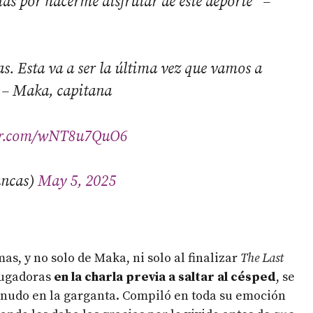
as por hacerme disfrutar de este deporte” –
as. Esta va a ser la última vez que vamos a
” – Maka, capitana
ter.com/wNT8u7QuO6
ancas)
May 5, 2025
as, y no solo de Maka, ni solo al finalizar
The Last
 jugadoras
en la charla previa a saltar al césped
, se
el nudo en la garganta. Compiló en toda su emoción