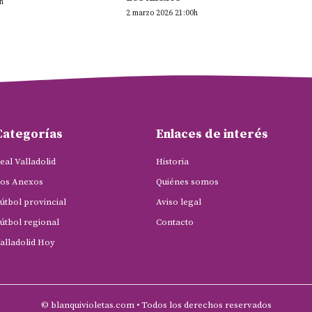
h
2 marzo 2026 21:00h
Categorías
Enlaces de interés
eal Valladolid
Historia
os Anexos
Quiénes somos
útbol provincial
Aviso legal
útbol regional
Contacto
alladolid Hoy
© blanquivioletas.com • Todos los derechos reservados