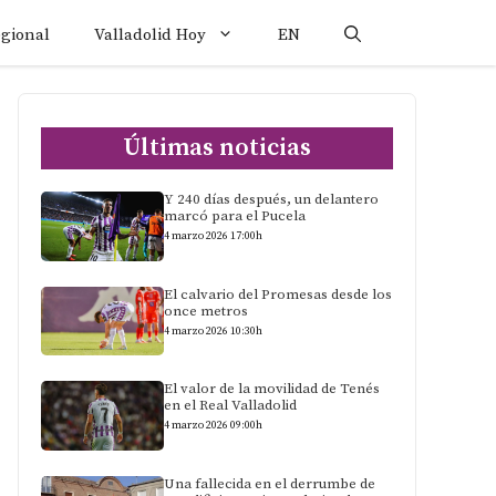
egional
Valladolid Hoy
EN
Últimas noticias
Y 240 días después, un delantero
marcó para el Pucela
4 marzo 2026 17:00h
El calvario del Promesas desde los
once metros
4 marzo 2026 10:30h
El valor de la movilidad de Tenés
en el Real Valladolid
4 marzo 2026 09:00h
Una fallecida en el derrumbe de