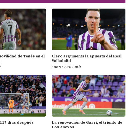
 movilidad de Tenés en el
Clerc argumenta la apuesta del Real
d
Valladolid
h
3 marzo 2026 20:00h
 117 días después
La renovación de Garri, el triunfo de
Los Anexos