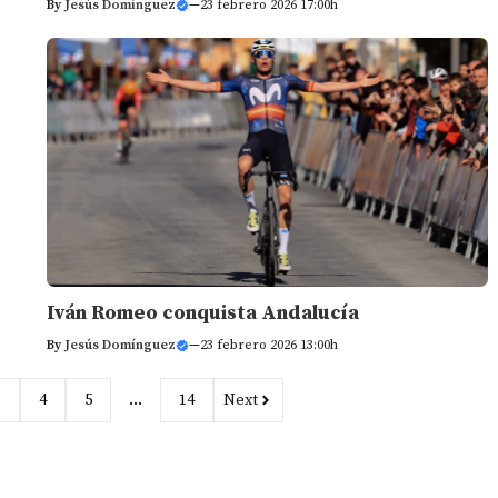
By
Jesús Domínguez
—
23 febrero 2026 17:00h
Iván Romeo conquista Andalucía
By
Jesús Domínguez
—
23 febrero 2026 13:00h
3
4
5
…
14
Next