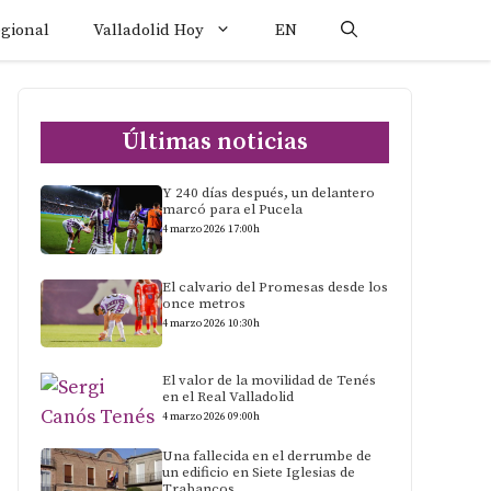
egional
Valladolid Hoy
EN
Últimas noticias
Y 240 días después, un delantero
marcó para el Pucela
4 marzo 2026 17:00h
El calvario del Promesas desde los
once metros
4 marzo 2026 10:30h
El valor de la movilidad de Tenés
en el Real Valladolid
4 marzo 2026 09:00h
Una fallecida en el derrumbe de
un edificio en Siete Iglesias de
Trabancos