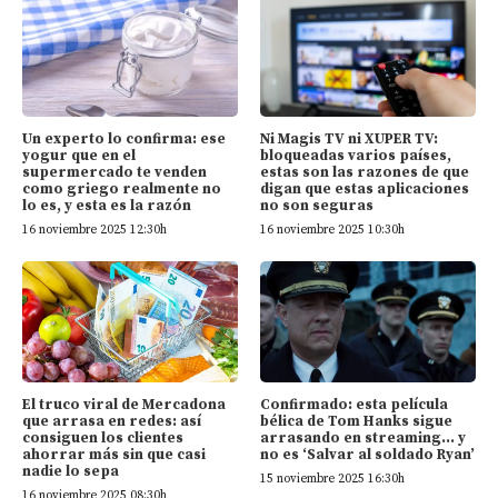
Un experto lo confirma: ese
Ni Magis TV ni XUPER TV:
yogur que en el
bloqueadas varios países,
supermercado te venden
estas son las razones de que
como griego realmente no
digan que estas aplicaciones
lo es, y esta es la razón
no son seguras
16 noviembre 2025 12:30h
16 noviembre 2025 10:30h
El truco viral de Mercadona
Confirmado: esta película
que arrasa en redes: así
bélica de Tom Hanks sigue
consiguen los clientes
arrasando en streaming… y
ahorrar más sin que casi
no es ‘Salvar al soldado Ryan’
nadie lo sepa
15 noviembre 2025 16:30h
16 noviembre 2025 08:30h