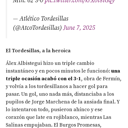
Min. 62 3-0
pic.twitter.com/krX0i8iGqy
— Atlético Tordesillas
(@AtcoTordesillas)
June 7, 2025
El Tordesillas, a la heroica
Álex Albistegui hizo un triple cambio
instantáneo y en pocos minutos le funcionó:
una
triple ocasión acabó con el 3-1
, obra de Fermín,
y volvía a los tordesillanos a hacer gol para
pasar. Un gol, uno nada más, distanciaba a los
pupilos de Jorge Marchena de la ansiada final. Y
lo intentaron todo, pusieron ahínco y ese
corazón que late en rojiblanco, mientras Las
Salinas empujaban. El Burgos Promesas,