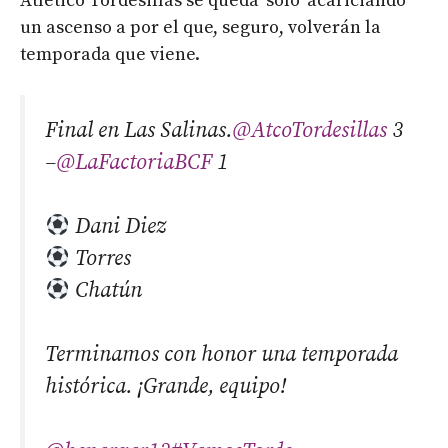
Atlético Tordesillas se queda ‘solo’ acariciando
un ascenso a por el que, seguro, volverán la
temporada que viene.
Final en Las Salinas.
@AtcoTordesillas
3
–
@LaFactoriaBCF
1
Dani Diez
Torres
Chatún
Terminamos con honor una temporada
histórica. ¡Grande, equipo!