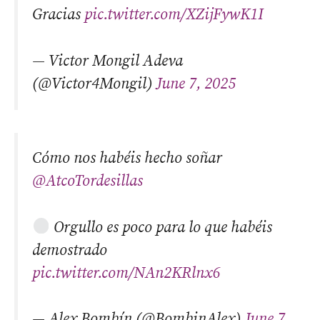
Gracias
pic.twitter.com/XZijFywK1I
— Victor Mongil Adeva
(@Victor4Mongil)
June 7, 2025
Cómo nos habéis hecho soñar
@AtcoTordesillas
Orgullo es poco para lo que habéis
demostrado
pic.twitter.com/NAn2KRlnx6
— Alex Bombín (@BombinAlex)
June 7,