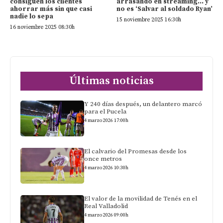
consiguen los clientes
arrasando en streaming… y
ahorrar más sin que casi
no es ‘Salvar al soldado Ryan’
nadie lo sepa
15 noviembre 2025 16:30h
16 noviembre 2025 08:30h
Últimas noticias
Y 240 días después, un delantero marcó
para el Pucela
4 marzo 2026 17:00h
El calvario del Promesas desde los
once metros
4 marzo 2026 10:30h
El valor de la movilidad de Tenés en el
Real Valladolid
4 marzo 2026 09:00h