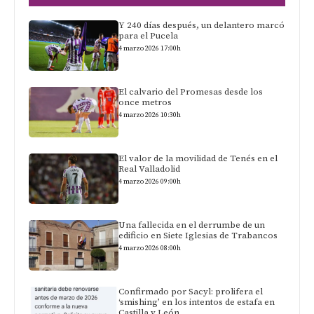
Y 240 días después, un delantero marcó
para el Pucela
4 marzo 2026 17:00h
El calvario del Promesas desde los
once metros
4 marzo 2026 10:30h
El valor de la movilidad de Tenés en el
Real Valladolid
4 marzo 2026 09:00h
Una fallecida en el derrumbe de un
edificio en Siete Iglesias de Trabancos
4 marzo 2026 08:00h
Confirmado por Sacyl: prolifera el
‘smishing’ en los intentos de estafa en
Castilla y León