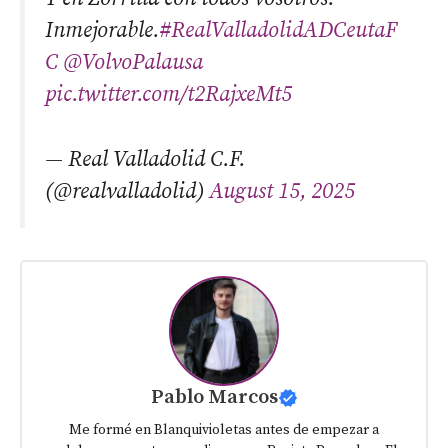
Inmejorable.
#RealValladolidADCeutaF
C
@VolvoPalausa
pic.twitter.com/t2RajxeMt5
— Real Valladolid C.F.
(@realvalladolid)
August 15, 2025
Pablo Marcos
Me formé en Blanquivioletas antes de empezar a