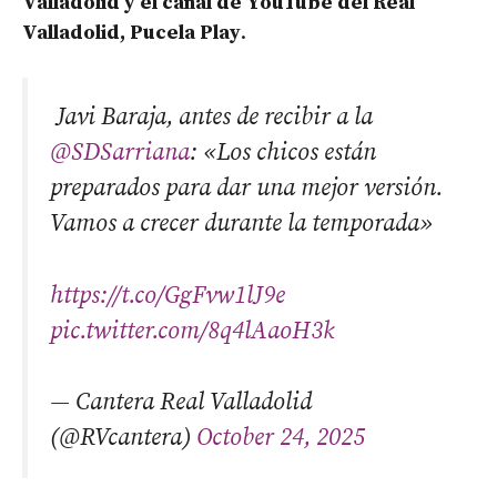
Valladolid y el canal de YouTube del Real
Valladolid, Pucela Play
.
️ Javi Baraja, antes de recibir a la
@SDSarriana
: «Los chicos están
preparados para dar una mejor versión.
Vamos a crecer durante la temporada»
https://t.co/GgFvw1lJ9e
pic.twitter.com/8q4lAaoH3k
— Cantera Real Valladolid
(@RVcantera)
October 24, 2025