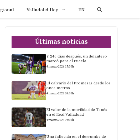
egional
Valladolid Hoy
EN
Últimas noticias
Y 240 días después, un delantero
marcó para el Pucela
4 marzo 2026 17:00h
El calvario del Promesas desde los
once metros
4 marzo 2026 10:30h
El valor de la movilidad de Tenés
en el Real Valladolid
4 marzo 2026 09:00h
Una fallecida en el derrumbe de