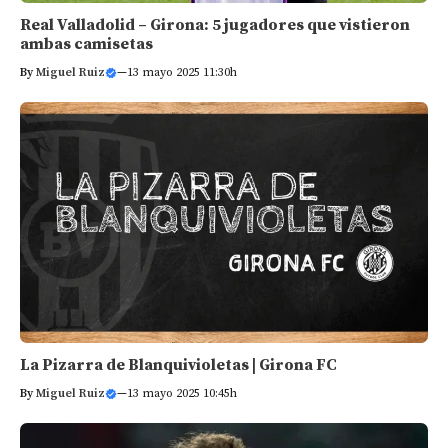
Real Valladolid – Girona: 5 jugadores que vistieron
ambas camisetas
By
Miguel Ruiz
—
13 mayo 2025 11:30h
La Pizarra de Blanquivioletas | Girona FC
By
Miguel Ruiz
—
13 mayo 2025 10:45h