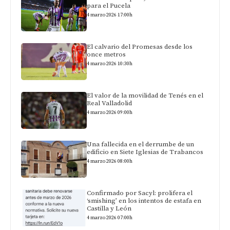
para el Pucela
4 marzo 2026 17:00h
El calvario del Promesas desde los
once metros
4 marzo 2026 10:30h
El valor de la movilidad de Tenés en el
Real Valladolid
4 marzo 2026 09:00h
Una fallecida en el derrumbe de un
edificio en Siete Iglesias de Trabancos
4 marzo 2026 08:00h
Confirmado por Sacyl: prolifera el
‘smishing’ en los intentos de estafa en
Castilla y León
4 marzo 2026 07:00h