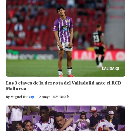
Las 3 claves de la derrota del Valladolid ante el RCD
Mallorca
By
Miguel Ruiz
—
12 mayo 2025 08:00h