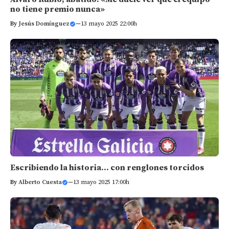
no tiene premio nunca»
By
Jesús Domínguez
—
13 mayo 2025 22:00h
Escribiendo la historia… con renglones torcidos
By
Alberto Cuesta
—
13 mayo 2025 17:00h