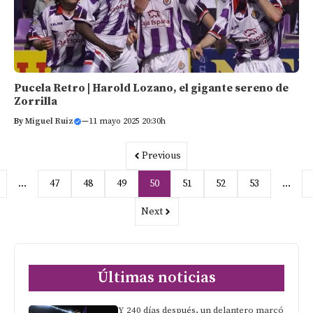
Pucela Retro | Harold Lozano, el gigante sereno de
Zorrilla
By
Miguel Ruiz
—
11 mayo 2025 20:30h
Previous
…
47
48
49
50
51
52
53
…
Next
Últimas noticias
Y 240 días después, un delantero marcó