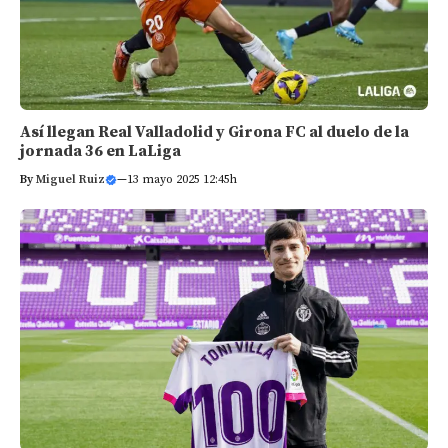
Así llegan Real Valladolid y Girona FC al duelo de la
jornada 36 en LaLiga
By
Miguel Ruiz
—
13 mayo 2025 12:45h