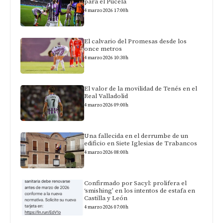
para el Pucela
4 marzo 2026 17:00h
El calvario del Promesas desde los
once metros
4 marzo 2026 10:30h
El valor de la movilidad de Tenés en el
Real Valladolid
4 marzo 2026 09:00h
Una fallecida en el derrumbe de un
edificio en Siete Iglesias de Trabancos
4 marzo 2026 08:00h
Confirmado por Sacyl: prolifera el
‘smishing’ en los intentos de estafa en
Castilla y León
4 marzo 2026 07:00h