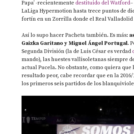
Papa’ -recientemente
destituido del Watford
–
LaLiga Hypermotion hasta trece puntos de diec
fortín en un Zorrilla donde el Real Valladoli
Así lo supo hacer Pacheta también. Es más:
a
Gaizka Garitano y Miguel Ángel Portugal
. 
Segunda División (la de Luis César es verdad
mando), las huestes vallisoletanas siempre d
actual Pucela. No obstante, como quiera que l
resultado peor, cabe recordar que en la 2016/
los primeros seis partidos de los blanquiviol