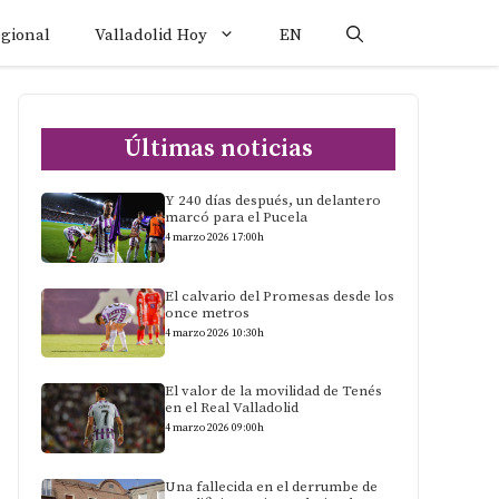
egional
Valladolid Hoy
EN
Últimas noticias
Y 240 días después, un delantero
marcó para el Pucela
4 marzo 2026 17:00h
El calvario del Promesas desde los
once metros
4 marzo 2026 10:30h
El valor de la movilidad de Tenés
en el Real Valladolid
4 marzo 2026 09:00h
Una fallecida en el derrumbe de