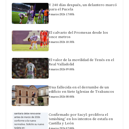
Y 240 días después, un delantero marcó
para el Pucela
4 marzo 2026 17:00h
El calvario del Promesas desde los
once metros
4 marzo 2026 10:30h
El valor de la movilidad de Tenés en el
Real Valladolid
4 marzo 2026 09:00h
Una fallecida en el derrumbe de un
edificio en Siete Iglesias de Trabancos
4 marzo 2026 08:00h
Confirmado por Sacyl: prolifera el
‘smishing’ en los intentos de estafa en
Castilla y León
4 marzo 2026 07:00h