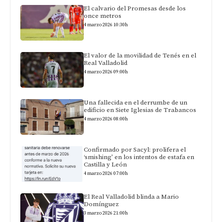
El calvario del Promesas desde los
once metros
4 marzo 2026 10:30h
El valor de la movilidad de Tenés en el
Real Valladolid
4 marzo 2026 09:00h
Una fallecida en el derrumbe de un
edificio en Siete Iglesias de Trabancos
4 marzo 2026 08:00h
Confirmado por Sacyl: prolifera el
‘smishing’ en los intentos de estafa en
Castilla y León
4 marzo 2026 07:00h
El Real Valladolid blinda a Mario
Domínguez
3 marzo 2026 21:00h