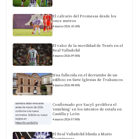
El calvario del Promesas desde los
once metros
4 marzo 2026 10:30h
El valor de la movilidad de Tenés en el
Real Valladolid
4 marzo 2026 09:00h
Una fallecida en el derrumbe de un
edificio en Siete Iglesias de Trabancos
4 marzo 2026 08:00h
Confirmado por Sacyl: prolifera el
‘smishing’ en los intentos de estafa en
Castilla y León
4 marzo 2026 07:00h
El Real Valladolid blinda a Mario
Domínguez