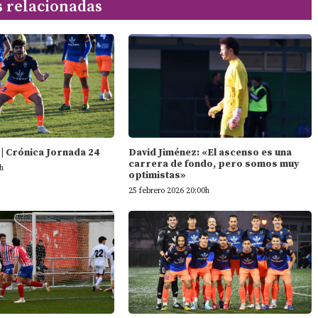
s relacionadas
| Crónica Jornada 24
David Jiménez: «El ascenso es una
carrera de fondo, pero somos muy
h
optimistas»
25 febrero 2026 20:00h