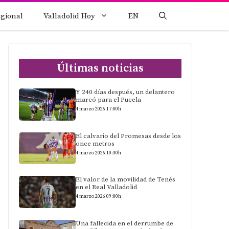
egional
Valladolid Hoy
EN
Últimas noticias
Y 240 días después, un delantero
marcó para el Pucela
4 marzo 2026 17:00h
El calvario del Promesas desde los
once metros
4 marzo 2026 10:30h
El valor de la movilidad de Tenés
en el Real Valladolid
4 marzo 2026 09:00h
Una fallecida en el derrumbe de