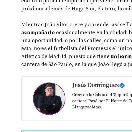
contrato para la temporada que viene -firmó 
próximo: además de Hugo San, Platero, brasi
Mientras João Vitor crece y aprende -así se l
acompañarle
ocasionalmente en la ciudad; bi
una oportunidad, o por las calles, como un 
esta, no es el futbolista del Promesas el únic
Atlético de Madrid, puesto que tiene
un herm
cantera de São Paulo, en la que João llegó a 
Jesús Domínguez
Crecí en la Galicia del 'SuperD
cantera. Pasé por El Norte de Ca
Blanquivioletas.