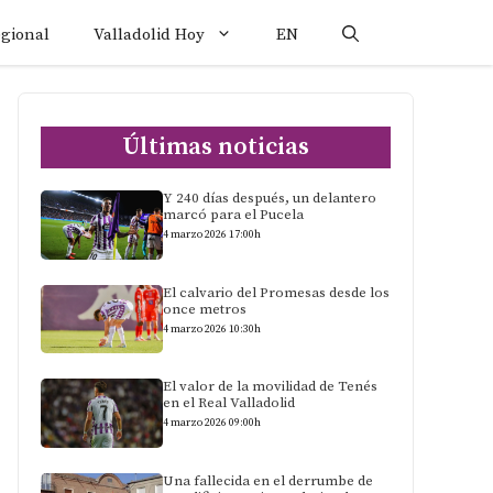
egional
Valladolid Hoy
EN
Últimas noticias
Y 240 días después, un delantero
marcó para el Pucela
4 marzo 2026 17:00h
El calvario del Promesas desde los
once metros
4 marzo 2026 10:30h
El valor de la movilidad de Tenés
en el Real Valladolid
4 marzo 2026 09:00h
Una fallecida en el derrumbe de