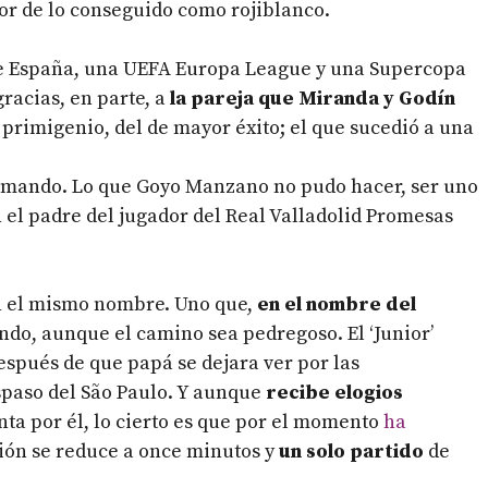
nor de lo conseguido como rojiblanco.
de España, una UEFA Europa League y una Supercopa
gracias, en parte, a
la pareja que Miranda y Godín
primigenio, del de mayor éxito; el que sucedió a una
al mando. Lo que Goyo Manzano no pudo hacer, ser uno
 el padre del jugador del Real Valladolid Promesas
con el mismo nombre. Uno que,
en el nombre del
iendo, aunque el camino sea pedregoso. El ‘Junior’
espués de que papá se dejara ver por las
aspaso del São Paulo. Y aunque
recibe elogios
ta por él, lo cierto es que por el momento
ha
ción se reduce a once minutos y
un solo partido
de