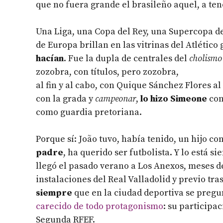
que no fuera grande el brasileño aquel, a te
Una Liga, una Copa del Rey, una Supercopa 
de Europa brillan en las vitrinas del Atlético 
hacían
. Fue la dupla de centrales del
cholismo
zozobra, con títulos, pero zozobra,
al fin y al cabo, con Quique Sánchez Flores 
con la grada y
campeonar
,
lo hizo Simeone
con
como guardia pretoriana.
Porque sí: João tuvo, había tenido, un hijo 
padre
, ha querido ser futbolista. Y lo está s
llegó el pasado verano a Los Anexos, meses d
instalaciones del Real Valladolid y previo tr
siempre
que en la ciudad deportiva se pregun
carecido de todo protagonismo
: su participa
Segunda RFEF.