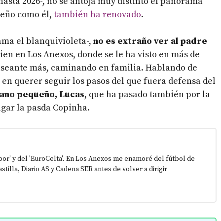
hasta 2026-, no se antoja muy distinto el panorama
leño como él,
también ha renovado
.
lama el blanquivioleta-,
no es extraño ver al padre
en en Los Anexos, donde se le ha visto en más de
paseante más, caminando en familia. Hablando de
o en querer seguir los pasos del que fuera defensa del
ano pequeño, Lucas
, que ha pasado también por la
jugar la pasda Copinha.
epor' y del 'EuroCelta'. En Los Anexos me enamoré del fútbol de
stilla, Diario AS y Cadena SER antes de volver a dirigir