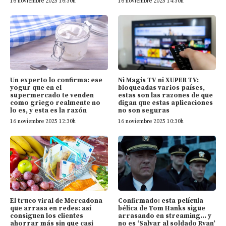
16 noviembre 2025 16:30h
16 noviembre 2025 14:30h
Un experto lo confirma: ese
Ni Magis TV ni XUPER TV:
yogur que en el
bloqueadas varios países,
supermercado te venden
estas son las razones de que
como griego realmente no
digan que estas aplicaciones
lo es, y esta es la razón
no son seguras
16 noviembre 2025 12:30h
16 noviembre 2025 10:30h
El truco viral de Mercadona
Confirmado: esta película
que arrasa en redes: así
bélica de Tom Hanks sigue
consiguen los clientes
arrasando en streaming… y
ahorrar más sin que casi
no es ‘Salvar al soldado Ryan’