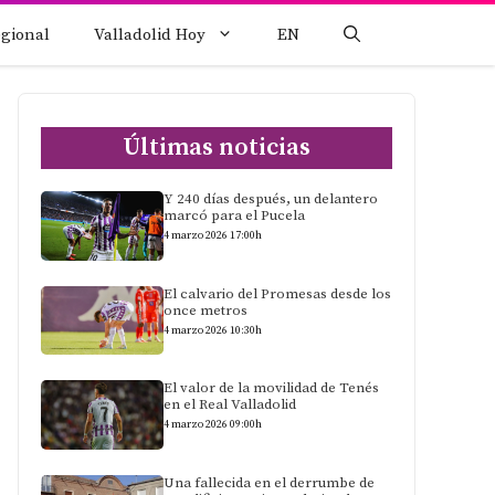
egional
Valladolid Hoy
EN
Últimas noticias
Y 240 días después, un delantero
marcó para el Pucela
4 marzo 2026 17:00h
El calvario del Promesas desde los
once metros
4 marzo 2026 10:30h
El valor de la movilidad de Tenés
en el Real Valladolid
4 marzo 2026 09:00h
Una fallecida en el derrumbe de