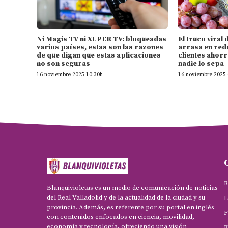
Ni Magis TV ni XUPER TV: bloqueadas
El truco vira
varios países, estas son las razones
arrasa en rede
de que digan que estas aplicaciones
clientes ahorr
no son seguras
nadie lo sepa
16 noviembre 2025 10:30h
16 noviembre 2025 
R
Blanquivioletas es un medio de comunicación de noticias
del Real Valladolid y de la actualidad de la ciudad y su
L
provincia. Además, es referente por su portal en inglés
F
con contenidos enfocados en ciencia, movilidad,
economía y tecnología, ofreciendo una visión
F