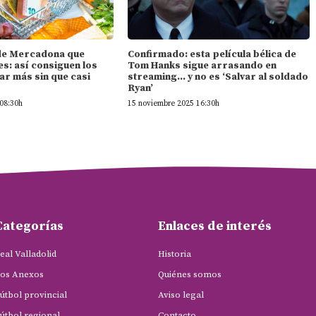
l de Mercadona que
Confirmado: esta película bélica de
s: así consiguen los
Tom Hanks sigue arrasando en
ar más sin que casi
streaming… y no es ‘Salvar al soldado
Ryan’
08:30h
15 noviembre 2025 16:30h
Categorías
Enlaces de interés
eal Valladolid
Historia
os Anexos
Quiénes somos
útbol provincial
Aviso legal
útbol regional
Contacto