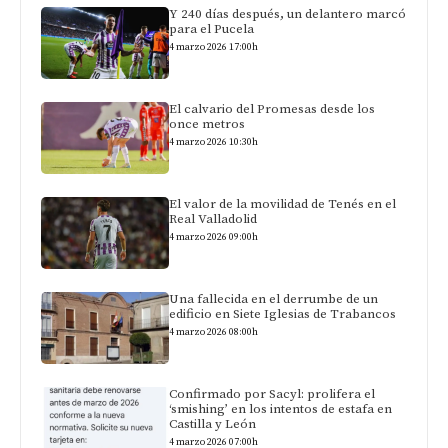
Y 240 días después, un delantero marcó
para el Pucela
4 marzo 2026 17:00h
El calvario del Promesas desde los
once metros
4 marzo 2026 10:30h
El valor de la movilidad de Tenés en el
Real Valladolid
4 marzo 2026 09:00h
Una fallecida en el derrumbe de un
edificio en Siete Iglesias de Trabancos
4 marzo 2026 08:00h
Confirmado por Sacyl: prolifera el
‘smishing’ en los intentos de estafa en
Castilla y León
4 marzo 2026 07:00h