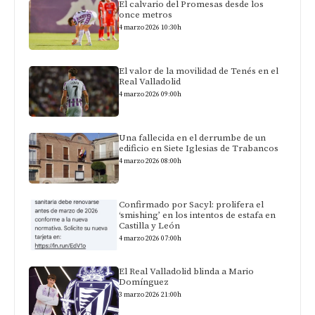
El calvario del Promesas desde los
once metros
4 marzo 2026 10:30h
El valor de la movilidad de Tenés en el
Real Valladolid
4 marzo 2026 09:00h
Una fallecida en el derrumbe de un
edificio en Siete Iglesias de Trabancos
4 marzo 2026 08:00h
Confirmado por Sacyl: prolifera el
‘smishing’ en los intentos de estafa en
Castilla y León
4 marzo 2026 07:00h
El Real Valladolid blinda a Mario
Domínguez
3 marzo 2026 21:00h