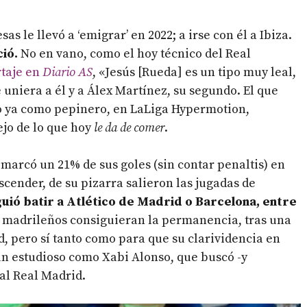
s le llevó a ‘emigrar’ en 2022; a irse con él a Ibiza.
ció.
No en vano, como el hoy técnico del Real
rtaje en
Diario AS
, «Jesús [Rueda] es un tipo muy leal,
 uniera a él y a Álex Martínez, su segundo. El que
zo ya como pepinero, en LaLiga Hypermotion,
jo de lo que hoy
le da de comer
.
marcó un 21% de sus goles (sin contar penaltis) en
cender, de su pizarra salieron las jugadas de
uió batir a Atlético de Madrid o Barcelona, entre
s madrileños consiguieran la permanencia, tras una
lid, pero sí tanto como para que su clarividencia en
 un estudioso como Xabi Alonso, que buscó -y
 al Real Madrid.