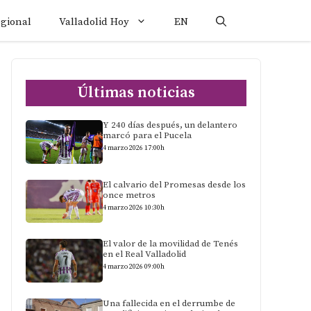
egional
Valladolid Hoy
EN
Últimas noticias
Y 240 días después, un delantero
marcó para el Pucela
4 marzo 2026 17:00h
El calvario del Promesas desde los
once metros
4 marzo 2026 10:30h
El valor de la movilidad de Tenés
en el Real Valladolid
4 marzo 2026 09:00h
Una fallecida en el derrumbe de