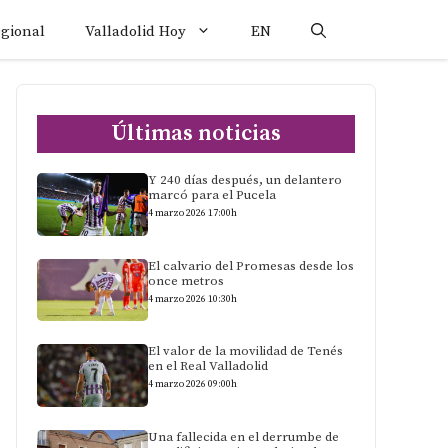
egional
Valladolid Hoy
EN
Últimas noticias
Y 240 días después, un delantero
marcó para el Pucela
4 marzo 2026 17:00h
El calvario del Promesas desde los
once metros
4 marzo 2026 10:30h
El valor de la movilidad de Tenés
en el Real Valladolid
4 marzo 2026 09:00h
Una fallecida en el derrumbe de