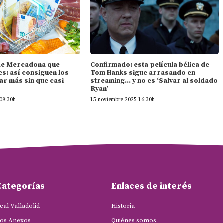
l de Mercadona que
Confirmado: esta película bélica de
s: así consiguen los
Tom Hanks sigue arrasando en
ar más sin que casi
streaming… y no es ‘Salvar al soldado
Ryan’
08:30h
15 noviembre 2025 16:30h
Categorías
Enlaces de interés
eal Valladolid
Historia
os Anexos
Quiénes somos