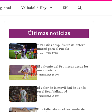
egional
Valladolid Hoy
EN
Últimas noticias
Y 240 días después, un delantero
marcó para el Pucela
4 marzo 2026 17:00h
El calvario del Promesas desde los
once metros
4 marzo 2026 10:30h
El valor de la movilidad de Tenés
en el Real Valladolid
4 marzo 2026 09:00h
Una fallecida en el derrumbe de