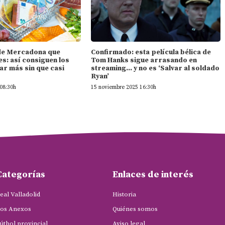
l de Mercadona que
Confirmado: esta película bélica de
s: así consiguen los
Tom Hanks sigue arrasando en
ar más sin que casi
streaming… y no es ‘Salvar al soldado
Ryan’
08:30h
15 noviembre 2025 16:30h
Categorías
Enlaces de interés
eal Valladolid
Historia
os Anexos
Quiénes somos
útbol provincial
Aviso legal