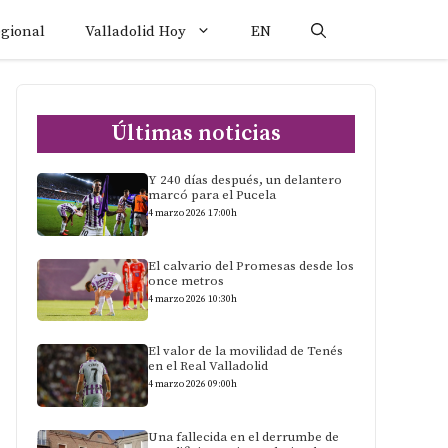
egional
Valladolid Hoy
EN
Últimas noticias
Y 240 días después, un delantero
marcó para el Pucela
4 marzo 2026 17:00h
El calvario del Promesas desde los
once metros
4 marzo 2026 10:30h
El valor de la movilidad de Tenés
en el Real Valladolid
4 marzo 2026 09:00h
Una fallecida en el derrumbe de