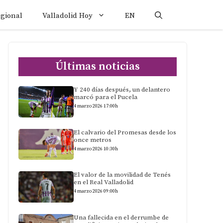
egional
Valladolid Hoy
EN
Últimas noticias
Y 240 días después, un delantero
marcó para el Pucela
4 marzo 2026 17:00h
El calvario del Promesas desde los
once metros
4 marzo 2026 10:30h
El valor de la movilidad de Tenés
en el Real Valladolid
4 marzo 2026 09:00h
Una fallecida en el derrumbe de