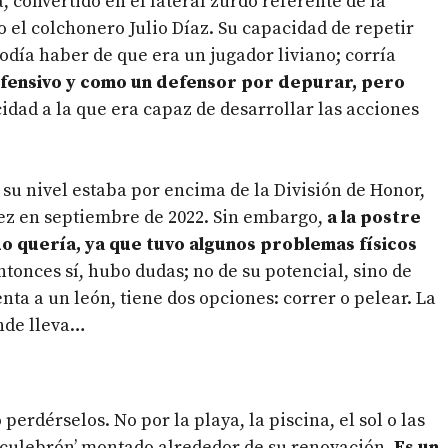
, convertido en el lateral zurdo referente de la
 el colchonero Julio Díaz. Su capacidad de repetir
odía haber de que era un jugador liviano; corría
ofensivo y como un defensor por depurar, pero
cidad a la que era capaz de desarrollar las acciones
 su nivel estaba por encima de la División de Honor,
vez en septiembre de 2022. Sin embargo,
a la postre
o quería, ya que tuvo algunos problemas físicos
Entonces sí, hubo dudas; no de su potencial, sino de
nta a un león, tiene dos opciones: correr o pelear. La
ónde lleva…
perdérselos. No por la playa, la piscina, el sol o las
l ‘culebrón’ montado alrededor de su renovación.
Es un