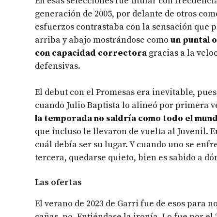
En esas selecciones fue titular con frecuencia
generación de 2005, por delante de otros como
esfuerzos contrastaba con la sensación que p
arriba y abajo mostrándose como
un puntal 
con capacidad correctora
gracias a la velo
defensivas.
El debut con el Promesas era inevitable, pues
cuando Julio Baptista lo alineó por primera 
la temporada no saldría como todo el mund
que incluso le llevaron de vuelta al Juvenil. 
cuál debía ser su lugar. Y cuando uno se enfre
tercera, quedarse quieto, bien es sabido a d
Las ofertas
El verano de 2023 de Garri fue de esos para no 
cañas, no. Entiéndase la ironía. Lo fue por e