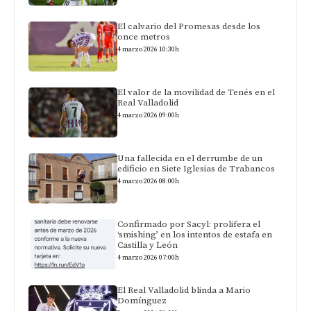
El calvario del Promesas desde los
once metros
4 marzo 2026 10:30h
El valor de la movilidad de Tenés en el
Real Valladolid
4 marzo 2026 09:00h
Una fallecida en el derrumbe de un
edificio en Siete Iglesias de Trabancos
4 marzo 2026 08:00h
Confirmado por Sacyl: prolifera el
‘smishing’ en los intentos de estafa en
Castilla y León
4 marzo 2026 07:00h
El Real Valladolid blinda a Mario
Domínguez