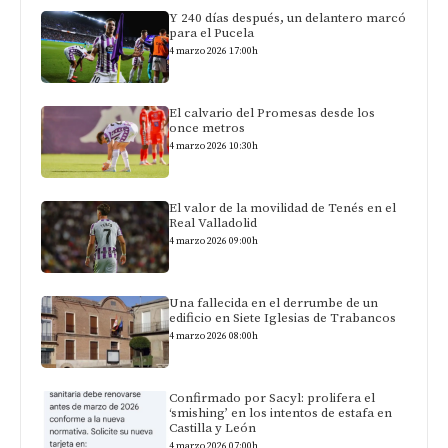
Y 240 días después, un delantero marcó
para el Pucela
4 marzo 2026 17:00h
El calvario del Promesas desde los
once metros
4 marzo 2026 10:30h
El valor de la movilidad de Tenés en el
Real Valladolid
4 marzo 2026 09:00h
Una fallecida en el derrumbe de un
edificio en Siete Iglesias de Trabancos
4 marzo 2026 08:00h
Confirmado por Sacyl: prolifera el
‘smishing’ en los intentos de estafa en
Castilla y León
4 marzo 2026 07:00h