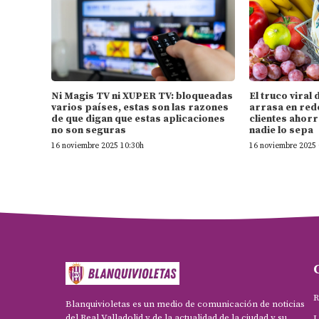
Ni Magis TV ni XUPER TV: bloqueadas
El truco vira
varios países, estas son las razones
arrasa en rede
de que digan que estas aplicaciones
clientes ahorr
no son seguras
nadie lo sepa
16 noviembre 2025 10:30h
16 noviembre 2025 
R
Blanquivioletas es un medio de comunicación de noticias
del Real Valladolid y de la actualidad de la ciudad y su
L