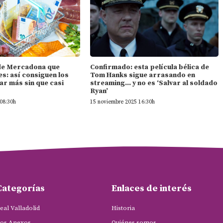
l de Mercadona que
Confirmado: esta película bélica de
s: así consiguen los
Tom Hanks sigue arrasando en
ar más sin que casi
streaming… y no es ‘Salvar al soldado
Ryan’
08:30h
15 noviembre 2025 16:30h
Categorías
Enlaces de interés
eal Valladolid
Historia
os Anexos
Quiénes somos