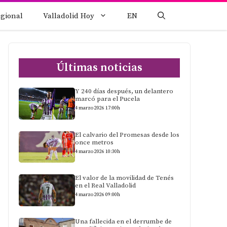
egional
Valladolid Hoy
EN
Últimas noticias
Y 240 días después, un delantero
marcó para el Pucela
4 marzo 2026 17:00h
El calvario del Promesas desde los
once metros
4 marzo 2026 10:30h
El valor de la movilidad de Tenés
en el Real Valladolid
4 marzo 2026 09:00h
Una fallecida en el derrumbe de