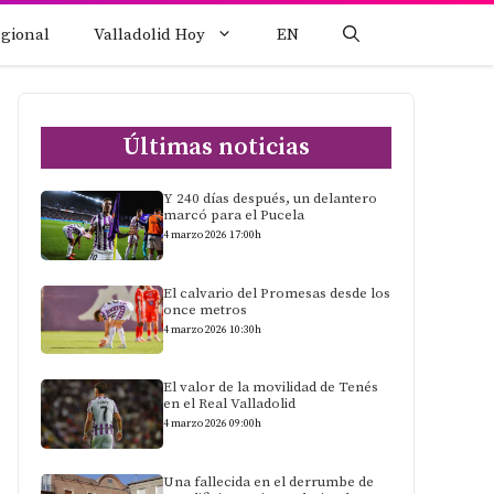
egional
Valladolid Hoy
EN
Últimas noticias
Y 240 días después, un delantero
marcó para el Pucela
4 marzo 2026 17:00h
El calvario del Promesas desde los
once metros
4 marzo 2026 10:30h
El valor de la movilidad de Tenés
en el Real Valladolid
4 marzo 2026 09:00h
Una fallecida en el derrumbe de