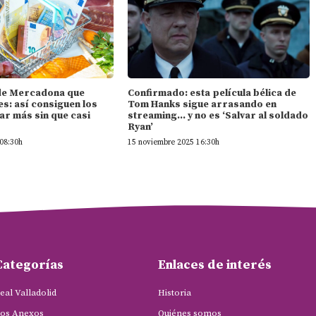
l de Mercadona que
Confirmado: esta película bélica de
s: así consiguen los
Tom Hanks sigue arrasando en
ar más sin que casi
streaming… y no es ‘Salvar al soldado
Ryan’
08:30h
15 noviembre 2025 16:30h
Categorías
Enlaces de interés
eal Valladolid
Historia
os Anexos
Quiénes somos