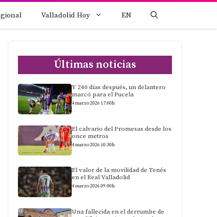
egional
Valladolid Hoy
EN
Últimas noticias
Y 240 días después, un delantero
marcó para el Pucela
4 marzo 2026 17:00h
El calvario del Promesas desde los
once metros
4 marzo 2026 10:30h
El valor de la movilidad de Tenés
en el Real Valladolid
4 marzo 2026 09:00h
Una fallecida en el derrumbe de