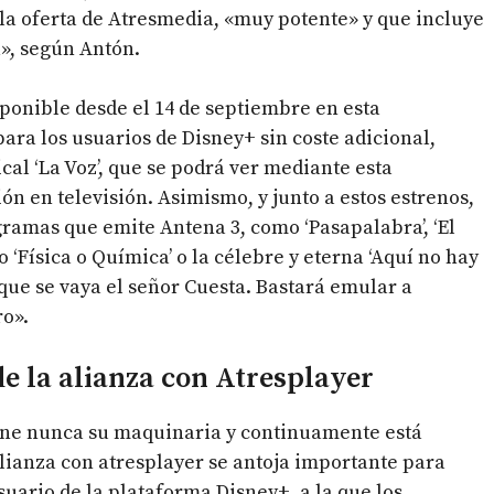
la oferta de Atresmedia, «muy potente» y que incluye
», según Antón.
isponible desde el 14 de septiembre en esta
ara los usuarios de Disney+ sin coste adicional,
l ‘La Voz’, que se podrá ver mediante esta
n en televisión. Asimismo, y junto a estos estrenos,
gramas que emite Antena 3, como ‘Pasapalabra’, ‘El
 ‘Física o Química’ o la célebre y eterna ‘Aquí no hay
 que se vaya el señor Cuesta. Bastará emular a
ro».
e la alianza con Atresplayer
iene nunca su maquinaria y continuamente está
alianza con atresplayer se antoja importante para
uario de la plataforma Disney+, a la que los