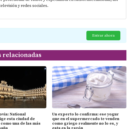
elevisión y redes sociales.
Entrar ahora
s relacionadas
ovia: National
Un experto lo confirma: ese yogur
ige esta ciudad de
que en el supermercado te venden
n como una de las más
como griego realmente no lo es, y
paña
esta es la razón