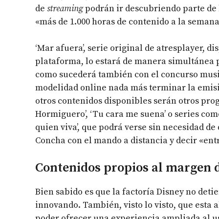
de
streaming
podrán ir descubriendo parte de 
«más de 1.000 horas de contenido a la semana
‘Mar afuera’, serie original de atresplayer, d
plataforma, lo estará de manera simultánea p
como sucederá también con el concurso musica
modelidad online nada más terminar la emisió
otros contenidos disponibles serán otros pro
Hormiguero’, ‘Tu cara me suena’ o series como
quien viva’, que podrá verse sin necesidad de
Concha con el mando a distancia y decir «ent
Contenidos propios al margen d
Bien sabido es que la factoría Disney no det
innovando. También, visto lo visto, que esta 
poder ofrecer una experiencia ampliada al us