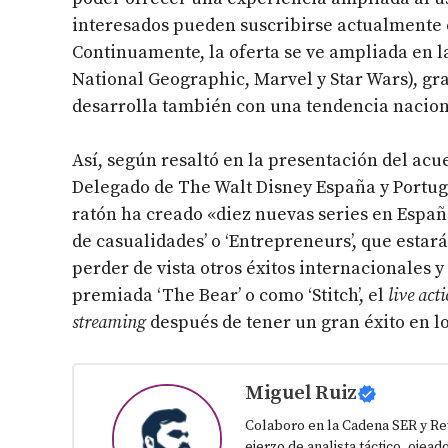
interesados pueden suscribirse actualmente e
Continuamente, la oferta se ve ampliada en la
National Geographic, Marvel y Star Wars), gr
desarrolla también con una tendencia nacion
Así, según resaltó en la presentación del ac
Delegado de The Walt Disney España y Portuga
ratón ha creado «diez nuevas series en España
de casualidades’ o ‘Entrepreneurs’, que estar
perder de vista otros éxitos internacionales
premiada ‘The Bear’ o como ‘Stitch’, el
live act
streaming
después de tener un gran éxito en lo
Miguel Ruiz
Colaboro en la Cadena SER y Re
ejerzo de analista táctico, ojead