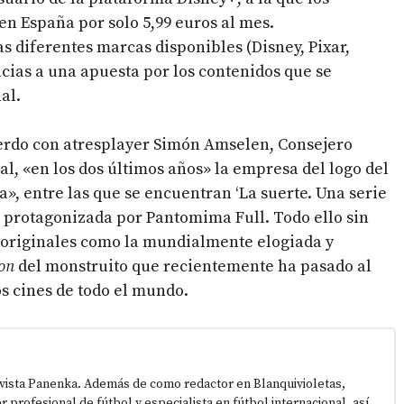
n España por solo 5,99 euros al mes.
s diferentes marcas disponibles (Disney, Pixar,
acias a una apuesta por los contenidos que se
al.
uerdo con atresplayer Simón Amselen, Consejero
l, «en los dos últimos años» la empresa del logo del
», entre las que se encuentran ‘La suerte. Una serie
á protagonizada por Pantomima Full. Todo ello sin
 y originales como la mundialmente elogiada y
ion
del monstruito que recientemente ha pasado al
s cines de todo el mundo.
vista Panenka. Además de como redactor en Blanquivioletas,
or profesional de fútbol y especialista en fútbol internacional, así