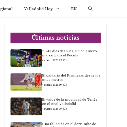
egional
Valladolid Hoy
EN
Últimas noticias
Y 240 días después, un delantero
marcó para el Pucela
4 marzo 2026 17:00h
El calvario del Promesas desde los
once metros
4 marzo 2026 10:30h
El valor de la movilidad de Tenés
en el Real Valladolid
4 marzo 2026 09:00h
Una fallecida en el derrumbe de