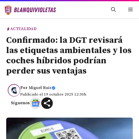
Saltar
Me
al
contenido
ACTUALIDAD
Confirmado: la DGT revisará
las etiquetas ambientales y los
coches híbridos podrían
perder sus ventajas
Por
Miguel Ruiz
Publicado el 19 octubre 2025 12:30h
Síguenos