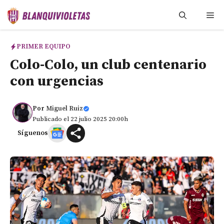
Saltar
Me
al
contenido
PRIMER EQUIPO
Colo-Colo, un club centenario
con urgencias
Por
Miguel Ruiz
Publicado el 22 julio 2025 20:00h
Síguenos